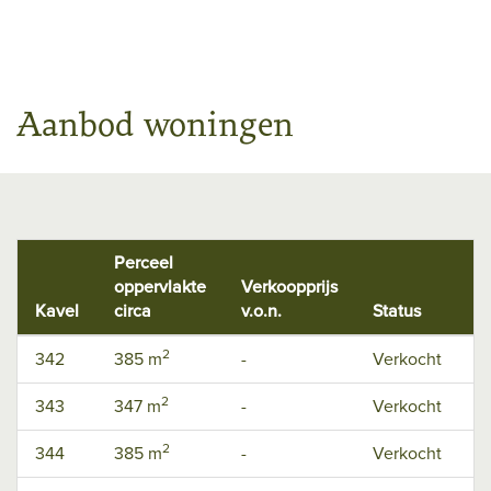
Aanbod woningen
Perceel
oppervlakte
Verkoopprijs
Kavel
circa
v.o.n.
Status
W
2
342
385 m
-
Verkocht
D
2
343
347 m
-
Verkocht
D
2
344
385 m
-
Verkocht
D