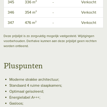
345
336 m²
-
Verkocht
D
346
354 m²
-
Verkocht
D
347
476 m²
-
Verkocht
D
Deze prijslijst is zo zorgvuldig mogelijk vastgesteld. Wijzigingen
voorbehouden. Derhalve kunnen aan deze prijslijst geen rechten
worden ontleend.
Pluspunten
Moderne strakke architectuur;
Standaard 4 ruime slaapkamers;
Optimaal geïsoleerd;
Energielabel A+++;
Gasloos;